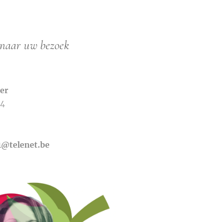
 naar uw bezoek
er
04
1@telenet.be